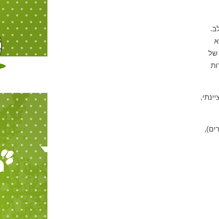
ב.
א
 של
ות
ינתי,
ים),