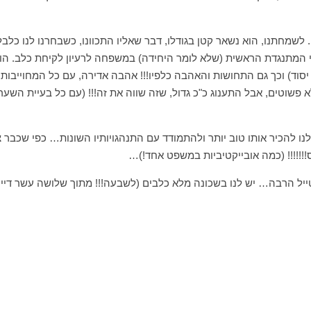
תי. לשמחתנו, הוא נשאר קטן בגודלו, דבר שאליו התכוונו, כשבחרנו לנו כלבל
י המתנגדת הראשית (שלא לומר היחידה) במשפחה לרעיון לקיחת כלב. הו
 יסוד) וכך גם התחושות והאהבה כלפיו!!! אהבה אדירה, עם כל המחוייבות
 פשוטים, אבל התענוג כ"כ גדול, שזה שווה את זה!!! (עם כל בעיית השער
לנו להכיר אותו טוב יותר ולהתמודד עם התנהגויותיו השונות… כפי שכבר צי
!!!!!! (כמה אובייקטיביות במשפט אחד!)…
ייל הרבה… יש לנו בשכונה מלא כלבים (לשבעה!!! מתוך שלושה עשר דייר