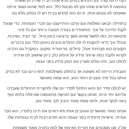
לקח ללופו קצת זמן להרגיש בטחון מלא שזהו הבית שלו כיוון ששהה
באומנה 9 חודשים שזהו זמן לא מבוטל כלל, הוא למד שהוא נשאר איתנו
ושאנחנו לא ננטוש אותו, וכיום הוא מרגיש בבית ויש לו בטחון מלא בנו.
בתחילה הבאנו מאלפת וגם עדכנו והתייעצנו עם חברי העמותה, כדי שנוכל
לקבל הדרכה על איך מתמודדים בצורה הטובה ביותר עם כל מיני
סיטואציות, כמו למשל שהוא משך ברצועה בזמן טיול, יצר הציד, נשיכות,
ובכלל איך כדאי להקנות לו ולנו הרגלים נכונים באופן כללי וגם בדברים
הקטנים כמו מבחינת אוכל, טיולים ,טריטוריה ומקום. במקביל גם הרבינו
לקרוא ולקבל כמה שיותר מידע על אימוץ כלב כיוון שחשוב לנו שיהיה
לכולנו טוב, וזהו עולם מעניין עם המון מידע בפני עצמו.
העבודה הייתה לא פשוטה אך בהחלט משתלמת, לופו כיום כבר לא בודק
אותנו בכל מיני מצבים ויותר רגוע, הוא שמח ומאושר.
יש לכולנו סדר יום והוא התרגל לסדר יום שלו ולהקניית ההרגלים שעבדנו
עליהם יחד איתו, אנחנו בקשר עם האישה מהאומנה שטיפלה בלופו ואף
באה לבקר אותו, ולופו שמח מאוד והגיב לכך מאוד טוב.
אנחנו מאוד מאושרים ואוהבים אותו ולא רואים את חיינו בלעדיו, הוא חבר
אמיתי, אישיות מיוחדת בפני עצמה והוא תורם רבות לבית בנוכחות שלו.
סה"כ אנו מסכמים את חוויית האימוץ של לופו כחוויה מאוד משמחת,