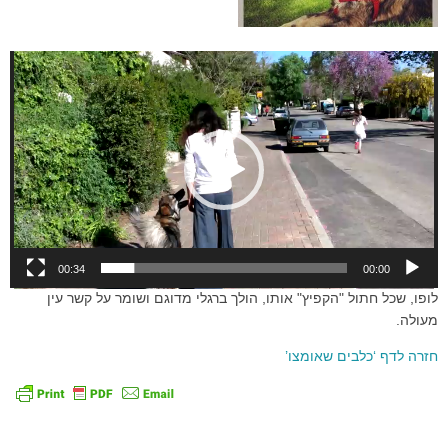
נגן
וידאו
00:34
00:00
לופו, שכל חתול "הקפיץ" אותו, הולך ברגלי מדוגם ושומר על קשר עין
מעולה.
חזרה לדף ‘כלבים שאומצו’